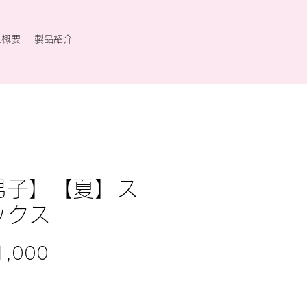
社概要
製品紹介
男子】【夏】ス
ックス
価
,000
格