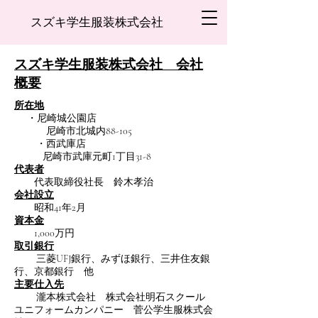
スズキ学生服装株式会社
​スズキ学生服装株式会社 会社
概要
所在地
・尼崎城公園店
尼崎市北城内88-105
・西武庫店
尼崎市武庫元町1丁目31-8
代表者
代表取締役社長 鈴木孝治
会社設立
昭和41年2月
資本金
1,000万円
取引銀行
三菱UFJ銀行、みずほ銀行、三井住友銀
行、京都銀行 他
主要仕入先
瀧本株式会社 株式会社明石スクール
ユニフォームカンパニー 菅公学生服株式会