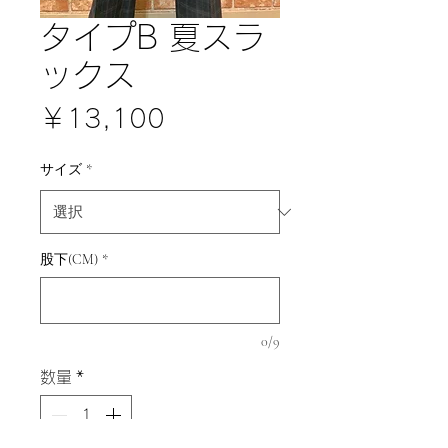
タイプB 夏スラ
ックス
価
￥13,100
格
サイズ
*
股下(CM)
*
0/9
数量
*