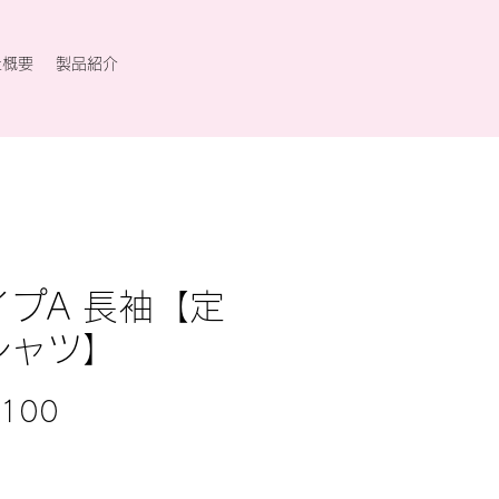
社概要
製品紹介
イプA 長袖【定
シャツ】
価
100
格