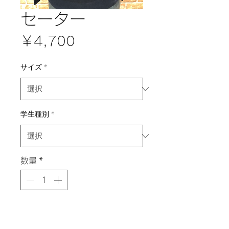
セーター
価
￥4,700
格
サイズ
*
学生種別
*
数量
*
カートに追加する