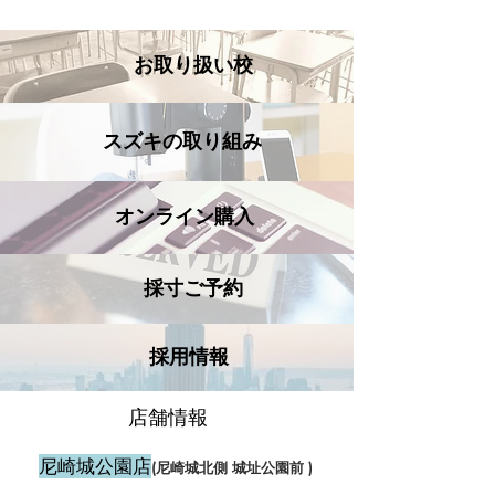
​お取り扱い校
スズキの取り組み
オンライン購入
​採寸ご予約
採用情報
店舗情報
尼崎城公園店
(尼崎城北側 城址公園前 )