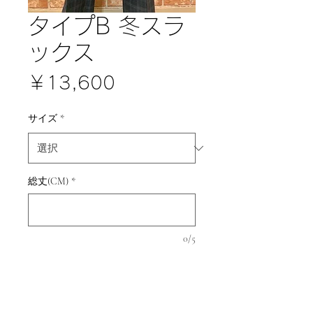
タイプB 冬スラ
ックス
価
￥13,600
格
サイズ
*
総丈(CM)
*
0/5
数量
*