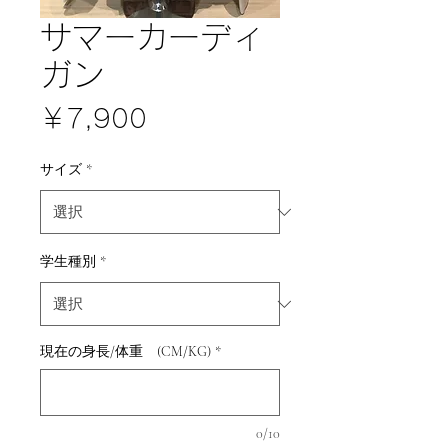
サマーカーディ
ガン
価
￥7,900
格
サイズ
*
学生種別
*
現在の身長/体重 (CM/KG)
*
0/10