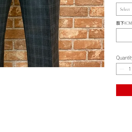
Select
股下(CM
Quantit