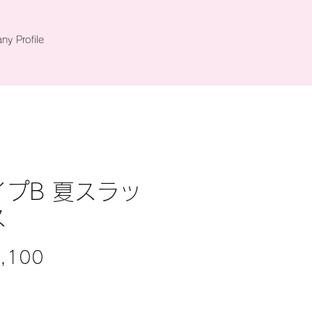
y Profile
イプB 夏スラッ
ス
Price
,100