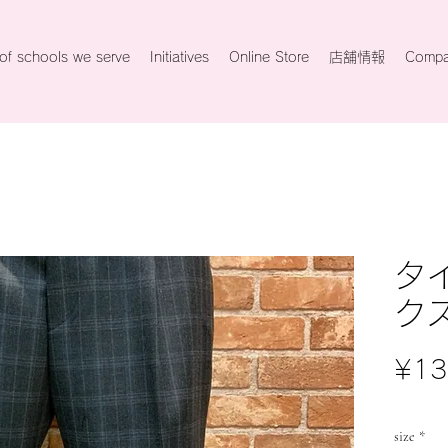
 of schools we serve
Initiatives
Online Store
店舗情報
Compan
タ
ク
¥13
size
*