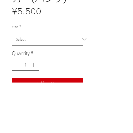
Price
¥5,500
size
*
Quantity
*
Add to Cart
サイズ表
サ
身長
胸囲
ｳｪｽﾄ
総丈
イ
(cm)
(cm)
(cm)
(cm)